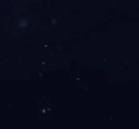
2024-05-18
专业分析
数据统计
本赛季三分命中率榜单更新：射手群的统治力
数据分析显示，三分球在现代篮球得分占比中已达到历史新
高...
2024-05-17
数据中心