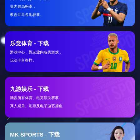
金球奖热门人选预测：新一代超级巨星正在崛起
随着赛季接近尾声，足球界的个人荣誉争夺战也进入了关键时
刻...
2024-05-18
体育编辑
战术研究