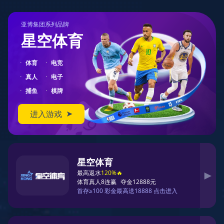
星空综合
巅峰赛事 实时解读
为您提供全球最全面的体育赛事资讯、实时比
分及深度专业分析。
探索热门赛事