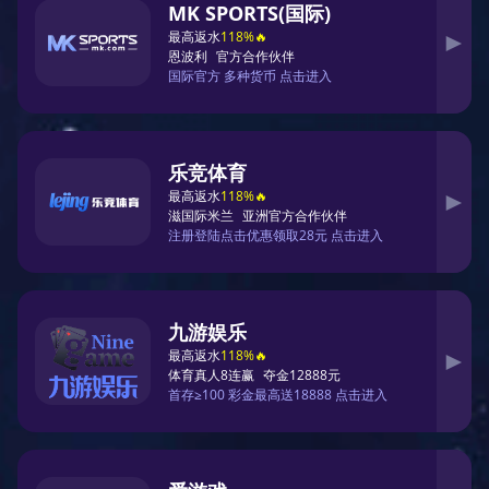
热门赛事资讯
更多资讯 >
足球动态
欧冠联赛半决赛深度解析：强强对话谁能突围？
随着欧冠淘汰赛进入白热化阶段，顶级豪门间的战术博弈愈发
精彩...
2024-05-20
体育编辑